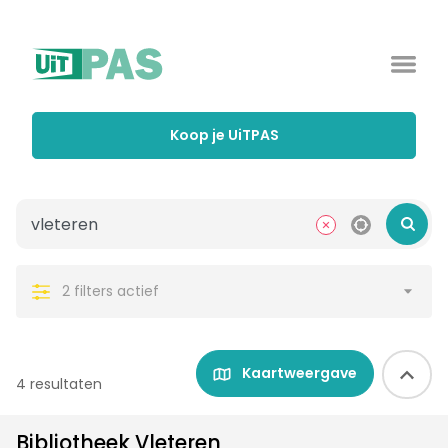
Koop je UiTPAS
2 filters actief
Kaartweergave
4 resultaten
Bibliotheek Vleteren