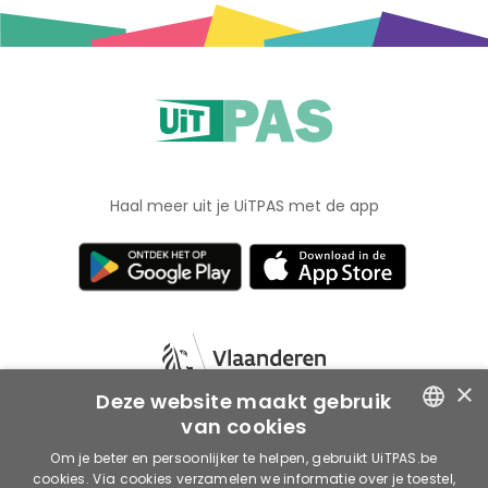
Haal meer uit je UiTPAS met de app
×
Deze website maakt gebruik
van cookies
ENGLISH
Om je beter en persoonlijker te helpen, gebruikt UiTPAS.be
Voorwaarden
Privacy
Cookies
cookies. Via cookies verzamelen we informatie over je toestel,
© 2026 publiq vzw