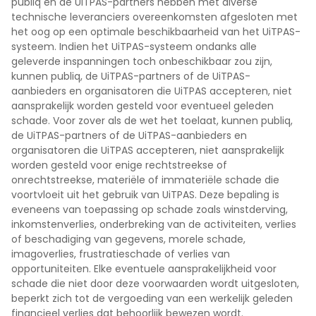
publiq en de UiTPAS-partners hebben met diverse
technische leveranciers overeenkomsten afgesloten met
het oog op een optimale beschikbaarheid van het UiTPAS-
systeem. Indien het UiTPAS-systeem ondanks alle
geleverde inspanningen toch onbeschikbaar zou zijn,
kunnen publiq, de UiTPAS-partners of de UiTPAS-
aanbieders en organisatoren die UiTPAS accepteren, niet
aansprakelijk worden gesteld voor eventueel geleden
schade. Voor zover als de wet het toelaat, kunnen publiq,
de UiTPAS-partners of de UiTPAS-aanbieders en
organisatoren die UiTPAS accepteren, niet aansprakelijk
worden gesteld voor enige rechtstreekse of
onrechtstreekse, materiële of immateriële schade die
voortvloeit uit het gebruik van UiTPAS. Deze bepaling is
eveneens van toepassing op schade zoals winstderving,
inkomstenverlies, onderbreking van de activiteiten, verlies
of beschadiging van gegevens, morele schade,
imagoverlies, frustratieschade of verlies van
opportuniteiten. Elke eventuele aansprakelijkheid voor
schade die niet door deze voorwaarden wordt uitgesloten,
beperkt zich tot de vergoeding van een werkelijk geleden
financieel verlies dat behoorlijk bewezen wordt.