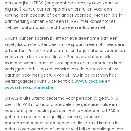
persoonlijke UiTPAS (ongeacht de vorm, fysieke kaart of
digitaal) kunt u punten sparen en omruilen voor een
korting, een cadeau of een ander voordeel. Mensen die in
aanmerking komen voor een UiTPAS met kansentarief
hebben automatisch recht op een reductietarief.
U kunt punten sparen bij effectieve deelname aan een
vrijetijdsactiviteit. Per deelname spaart u één of meerdere
UiTpunten. Punten kunt u omruilen tegen allerlei voordelen,
voor zover deze voorradig zijn. Een overzicht van alle
plaatsen waar u punten kunt sparen en ruilvoordelen kunt
verkrijgen vindt u op de website van de betrokken UiTPAS-
partner. Voor het gebruik van UiTPAS in de rest van het
werkingsgebied kunt u terecht op
www.uitpas.be
en
www.uitinvlaanderen.be
.
UiTPAS is uitsluitend bestemd voor persoonlijk gebruik. U
dient UiTPAS in al haar onderdelen te gebruiken als een
voorzichtig en redelijk persoon. Het is verboden UiTPAS te
gebruiken op een oneigenlijke manier, voor een
onrechtmatig doel of op een wijze die in strijd is met de
gebruiksvoorwaarden of andere wettelijke bepalingen van