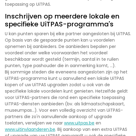
toepassing op UiTPAS.
Inschrijven op meerdere lokale en
specifieke UiTPAS-programma's
U kan punten sparen bij elke partner aangesloten bij UiTPAS.
Op basis van de gespaarde punten kan u voordelen
opnemen bij aanbieders. De aanbieders bepalen per
voordeel onder welke voorwaarden het voordeel
beschikbaar wordt gesteld (termijn, aantal in te ruilen
punten, type pashouder die in aanmerking komt, …).
Bij sommige steden die eveneens aangesloten zijn op het
UiTPAS-programma kunt u aanvullend een lokale UiTPAS
kopen of uw UiTPAS upgraden zodat u ook van de
specifieke lokale voordelen kunt genieten. Hetzelfde geldt
voor UiTPAS-partners die rond een specifieke toepassing
UiTPAS-diensten aanbieden (bv. als lidmaatschapskaart,
museumpas…). Voor een volledig overzicht van UiTPAS-
partners die zo'n aanvullende aankoop of upgrade
toelaten, verwijzen we naar
www.uitpas.be
en
www.uitinvlaanderen.be
. Bij aankoop van een extra UiTPAS
of upgrade van uw UiTPAS aanvaardt u ook de specifieke