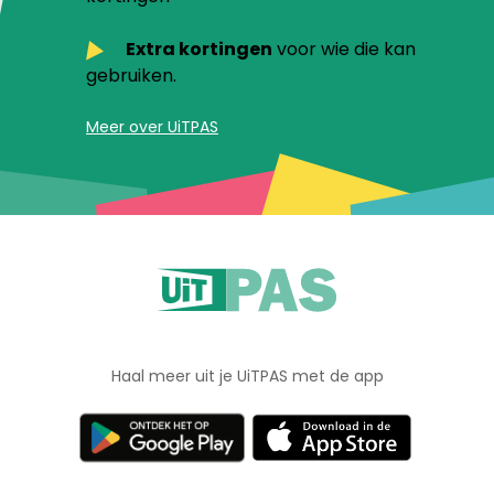
Extra kortingen
voor wie die kan
gebruiken.
Meer over UiTPAS
Haal meer uit je UiTPAS met de app