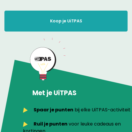
Koop je UiTPAS
Met je UiTPAS
Spaar je punten
bij elke UiTPAS-activiteit
Ruil je punten
voor leuke cadeaus en
kortingen