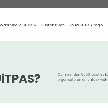
Waar vind je UiTPAS?
Punten ruilen
Jouw UiTPAS-regio
UiTPAS?
Op meer dan 6000 locaties ka
organisatoren en ontdek welk