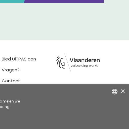
Bied UiTPAS aan
Vragen?
Contact
×
rzamelen we
aring.
ENGLISH
DUTCH
© 2026 publiq vzw