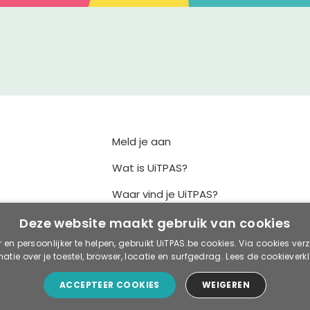
Meld je aan
Wat is UiTPAS?
Waar vind je UiTPAS?
Punten ruilen
Deze website maakt gebruik van cookies
r en persoonlijker te helpen, gebruikt UiTPAS.be cookies. Via cookies ve
UiTPAS kopen
matie over je toestel, browser, locatie en surfgedrag.
Lees de cookieverkl
ACCEPTEER COOKIES
WEIGEREN