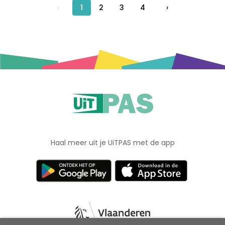
‹
1
2
3
4
›
Haal meer uit je UiTPAS met de app