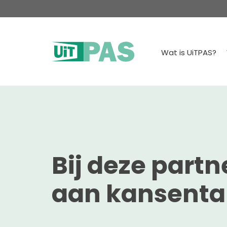
Wat is UiTPAS?
Bij deze part
aan kansentar