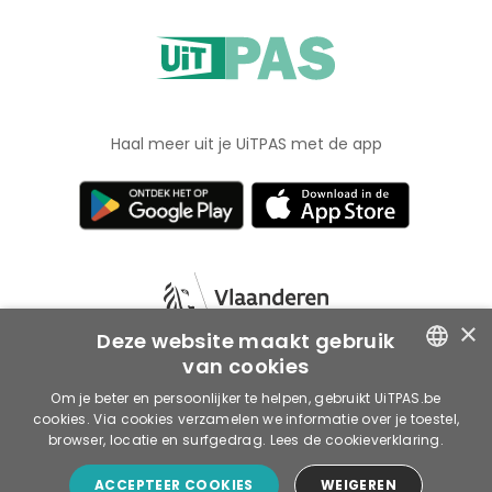
Haal meer uit je UiTPAS met de app
×
Deze website maakt gebruik
van cookies
ENGLISH
Om je beter en persoonlijker te helpen, gebruikt UiTPAS.be
Voorwaarden
Privacy
Cookies
cookies. Via cookies verzamelen we informatie over je toestel,
© 2026 publiq vzw
DUTCH
browser, locatie en surfgedrag.
Lees de cookieverklaring.
ACCEPTEER COOKIES
WEIGEREN