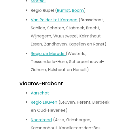
Mortsel
Regio Rupel (
Rumst
,
Boom
)
Van Polder tot Kempen
(Brasschaat,
Schilde, Schoten, Stabroek, Brecht,
Wijnegem, Wuustwezel, Kalmthout,
Essen, Zandhoven, Kapellen en Ranst)
Regio de Merode
(Westerlo,
Tessenderlo-Ham, Scherpenheuvel-
Zichem, Hulshout en Herselt)
Vlaams-Brabant
Aarschot
Regio Leuven
(Leuven, Herent, Bierbeek
en Oud-Heverlee)
Noordrand
(Asse, Grimbergen,
Kampenhout, Kapelle-op-den-Bos,