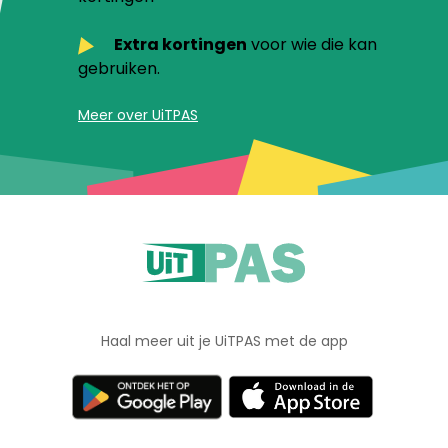
Extra kortingen
voor wie die kan
gebruiken.
Meer over UiTPAS
Haal meer uit je UiTPAS met de app