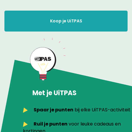
Koop je UiTPAS
Met je UiTPAS
Spaar je punten
bij elke UiTPAS-activiteit
Ruil je punten
voor leuke cadeaus en
kortingen