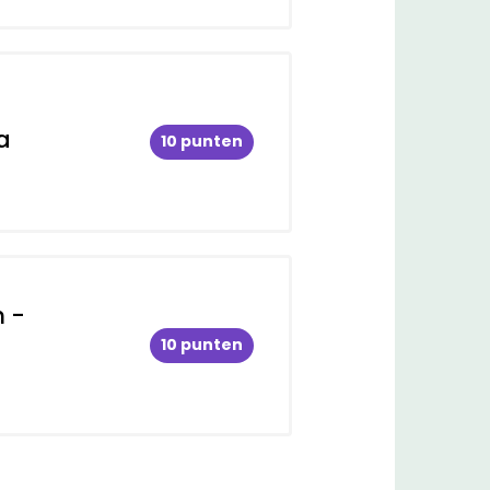
a
10 punten
n -
10 punten