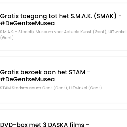
Gratis toegang tot het S.M.A.K. (SMAK) -
#DeGentseMusea
S.M.A.K. - Stedelijk Museum voor Actuele Kunst (Gent), UiTwinkel
(Gent)
Gratis bezoek aan het STAM -
#DeGentseMusea
STAM Stadsmuseum Gent (Gent), UiTwinkel (Gent)
DVD-box met 3 DASKA films -