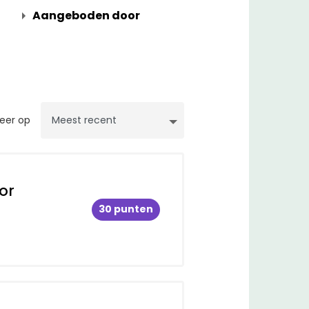
Aangeboden door
teer op
or
30 punten