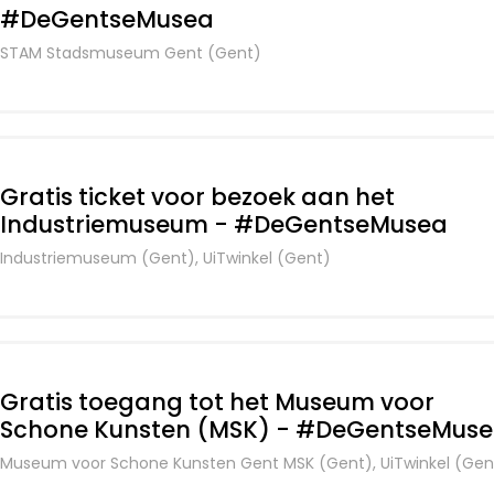
#DeGentseMusea
STAM Stadsmuseum Gent (Gent)
Gratis ticket voor bezoek aan het
Industriemuseum - #DeGentseMusea
Industriemuseum (Gent), UiTwinkel (Gent)
Gratis toegang tot het Museum voor
Schone Kunsten (MSK) - #DeGentseMus
Museum voor Schone Kunsten Gent MSK (Gent), UiTwinkel (Gen