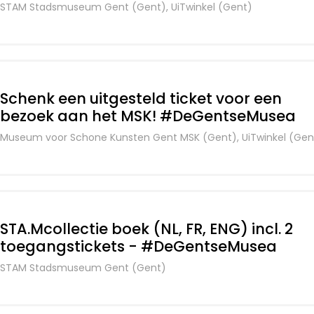
STAM Stadsmuseum Gent (Gent), UiTwinkel (Gent)
Schenk een uitgesteld ticket voor een
bezoek aan het MSK! #DeGentseMusea
Museum voor Schone Kunsten Gent MSK (Gent), UiTwinkel (Gen
STA.Mcollectie boek (NL, FR, ENG) incl. 2
toegangstickets - #DeGentseMusea
STAM Stadsmuseum Gent (Gent)