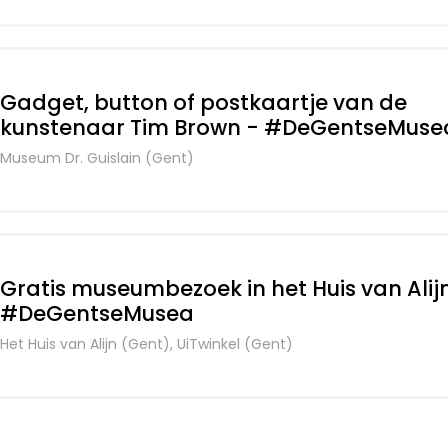
Gadget, button of postkaartje van de
kunstenaar Tim Brown - #DeGentseMuse
Museum Dr. Guislain (Gent)
Gratis museumbezoek in het Huis van Alij
#DeGentseMusea
Het Huis van Alijn (Gent), UiTwinkel (Gent)