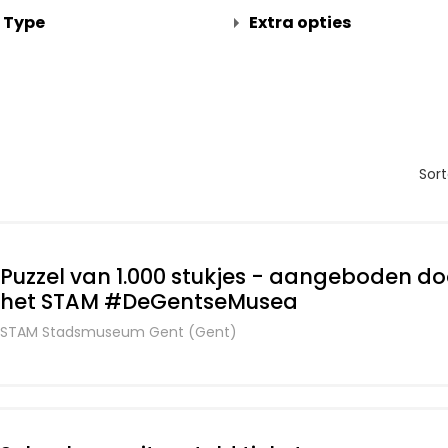
Type
Extra opties
Sor
Puzzel van 1.000 stukjes - aangeboden do
het STAM #DeGentseMusea
STAM Stadsmuseum Gent (Gent)