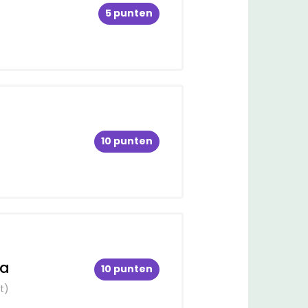
5 punten
10 punten
ea
10 punten
t)