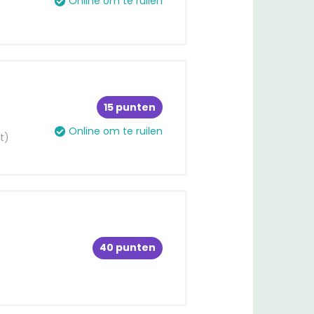
Online om te ruilen
15 punten
Online om te ruilen
t)
40 punten