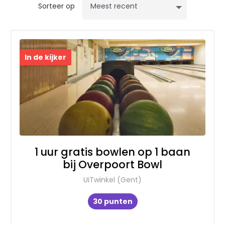
Sorteer op
In de kijker
1 uur gratis bowlen op 1 baan
bij Overpoort Bowl
UiTwinkel (Gent)
30 punten