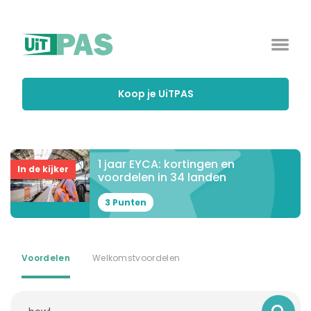
Koop je UiTPAS
1 jaar EYCA: kortingen en
In de kijker
voordelen in 34 landen
3 Punten
Voordelen
Welkomstvoordelen